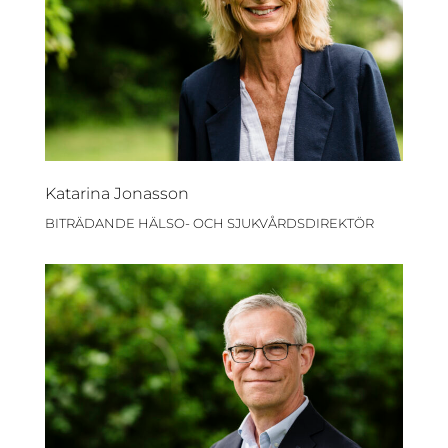
Katarina Jonasson
BITRÄDANDE HÄLSO- OCH SJUKVÅRDSDIREKTÖR